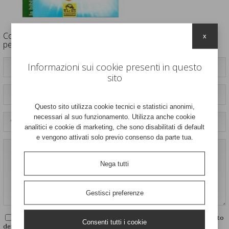
Contattaci per informazioni o per un piano di trattamento
x
personalizzato
Informazioni sui cookie presenti in questo
sito
Questo sito utilizza cookie tecnici e statistici anonimi,
necessari al suo funzionamento. Utilizza anche cookie
analitici e cookie di marketing, che sono disabilitati di default
e vengono attivati solo previo consenso da parte tua.
Nega tutti
Gestisci preferenze
Dichiaro di avere letto e di accettare
le condizioni
sul trattamento
Consenti tutti i cookie
dei dati personali