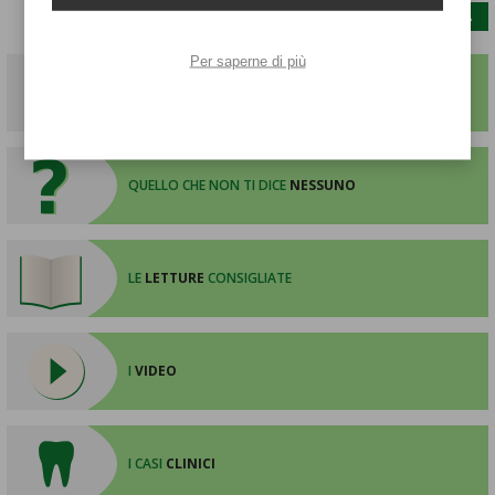
Per saperne di più
IN PRIMO
PIANO
QUELLO CHE NON TI DICE
NESSUNO
LE
LETTURE
CONSIGLIATE
I
VIDEO
I CASI
CLINICI