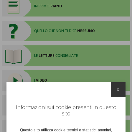
IN PRIMO
PIANO
QUELLO CHE NON TI DICE
NESSUNO
LE
LETTURE
CONSIGLIATE
I
VIDEO
x
I CASI
CLINICI
Informazioni sui cookie presenti in questo
sito
LE
TESTIMONIANZE
Questo sito utilizza cookie tecnici e statistici anonimi,