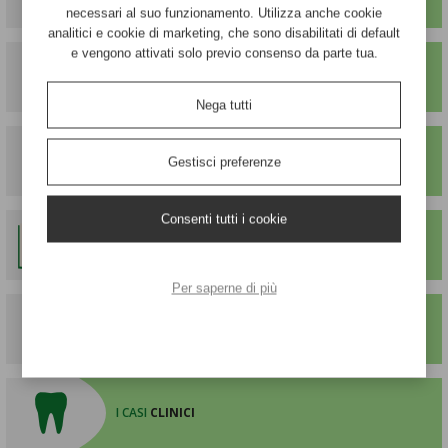
necessari al suo funzionamento. Utilizza anche cookie
analitici e cookie di marketing, che sono disabilitati di default
e vengono attivati solo previo consenso da parte tua.
IN PRIMO
PIANO
Nega tutti
QUELLO CHE NON TI DICE
NESSUNO
Gestisci preferenze
Consenti tutti i cookie
LE
LETTURE
CONSIGLIATE
Per saperne di più
I
VIDEO
I CASI
CLINICI