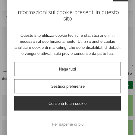
Informazioni sui cookie presenti in questo
sito
Questo sito utilizza cookie tecnici e statistici anonimi,
necessari al suo funzionamento. Utilizza anche cookie
analitici e cookie di marketing, che sono disabilitati di default
e vengono attivati solo previo consenso da parte tua.
Nega tutti
Dichiaro di avere letto e di accettare
le condizioni
sul trattamento
dei dati personali
Gestisci preferenze
Consenti tutti i cookie
IN PRIMO
PIANO
Per saperne di più
QUELLO CHE NON TI DICE
NESSUNO