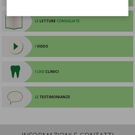
LE
LETTURE
CONSIGLIATE
I
VIDEO
I CASI
CLINICI
LE
TESTIMONIANZE