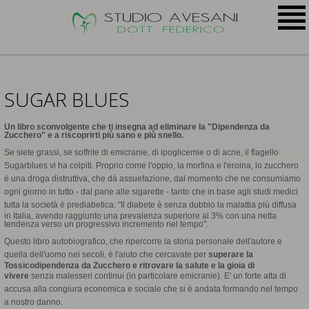
SUGAR BLUES
Un libro sconvolgente che ti insegna ad eliminare la "Dipendenza da
Zucchero" e a riscoprirti più sano e più snello.
Se siete grassi, se soffrite di emicranie, di ipoglicemie o di acne, il flagello
Sugarblues vi ha colpiti. Proprio come l'oppio, la morfina e l'eroina, lo zucchero
è una droga distruttiva, che dà assuefazione, dal momento che ne consumiamo
ogni giorno in tutto - dal pane alle sigarette - tanto che in base agli studi medici
tutta la società è prediabetica:
"Il diabete è senza dubbio la malattia più diffusa
in Italia, avendo raggiunto una prevalenza superiore al 3% con una netta
tendenza verso un progressivo incremento nel tempo".
Questo libro autobiografico, che ripercorre la storia personale dell'autore e
quella dell'uomo nei secoli, è l'aiuto che cercavate per
superare la
Tossicodipendenza da Zucchero e ritrovare la salute e la gioia di
vivere
senza malesseri continui (in particolare emicranie). E' un forte atta di
accusa alla congiura economica e sociale che si è andata formando nel tempo
a nostro danno.